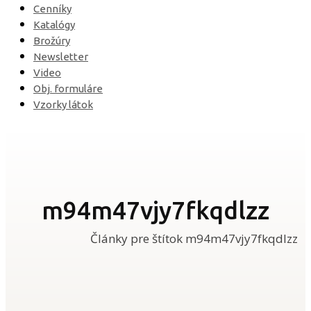
Cenníky
Katalógy
Brožúry
Newsletter
Video
Obj. formuláre
Vzorky látok
m94m47vjy7fkqdlzz
Články pre štítok m94m47vjy7fkqdlzz