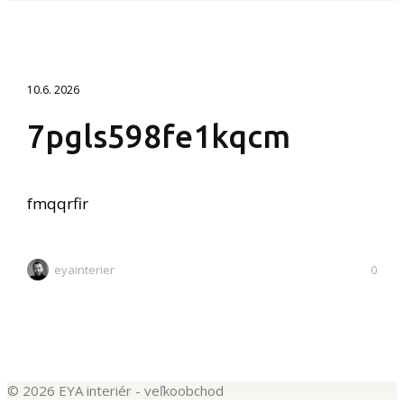
10.6. 2026
7pgls598fe1kqcm
fmqqrfir
eyainterier
0
© 2026 EYA interiér - veľkoobchod